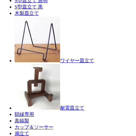
S型皿立て 透明
S型皿立て 黒
木製皿立て
ワイヤー皿立て
耐震皿立て
額縁専用
真鍮製
カップ＆ソーサー
扇立て