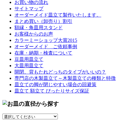
お買い物の流れ
サイトマップ
オーダーメイド皿立て製作いたします。
まとめ買い（卸売り）割引
額縁・角皿用スタンド
お客様からのお声
カラーミーショップ大賞2015
オーダーメイド ご依頼事例
在庫・納期・検査について
豆皿用皿立て
大皿用皿立て
開閉、背もたれどっちのタイプがいいの？
専門店の木製皿立て～木製皿立ての種類と特徴
皿立ての脚が閉じやすい場合の回避策
皿立て 額立て ぴったりサイズ保証