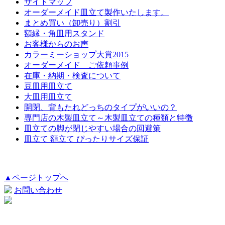
サイトマップ
オーダーメイド皿立て製作いたします。
まとめ買い（卸売り）割引
額縁・角皿用スタンド
お客様からのお声
カラーミーショップ大賞2015
オーダーメイド ご依頼事例
在庫・納期・検査について
豆皿用皿立て
大皿用皿立て
開閉、背もたれどっちのタイプがいいの？
専門店の木製皿立て～木製皿立ての種類と特徴
皿立ての脚が閉じやすい場合の回避策
皿立て 額立て ぴったりサイズ保証
▲ページトップへ
お問い合わせ