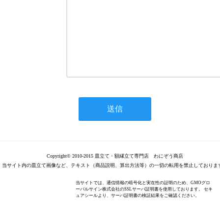
Copyright© 2010-2015 皿立て・額縁立て専門店 わにぞう商店
当サイト内の皿立て画像など、テキスト（商品説明、算出方法等）の一切の転用を禁止しておりま
当サイトでは、通信情報の暗号化と実在性の証明のため、GMOグロ
ーバルサイン株式会社のSSLサーバ証明書を使用しております。 セキ
ュアシールより、サーバ証明書の検証結果をご確認ください。