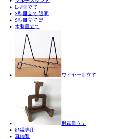
マルチスタンド
L型皿立て
S型皿立て 透明
S型皿立て 黒
木製皿立て
ワイヤー皿立て
耐震皿立て
額縁専用
真鍮製