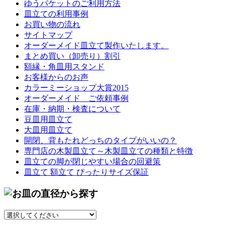
ゆうパケットのご利用方法
皿立ての利用事例
お買い物の流れ
サイトマップ
オーダーメイド皿立て製作いたします。
まとめ買い（卸売り）割引
額縁・角皿用スタンド
お客様からのお声
カラーミーショップ大賞2015
オーダーメイド ご依頼事例
在庫・納期・検査について
豆皿用皿立て
大皿用皿立て
開閉、背もたれどっちのタイプがいいの？
専門店の木製皿立て～木製皿立ての種類と特徴
皿立ての脚が閉じやすい場合の回避策
皿立て 額立て ぴったりサイズ保証