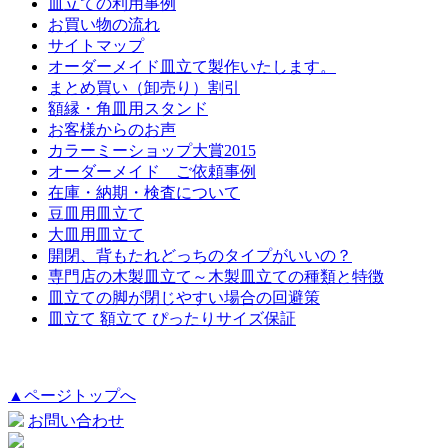
皿立ての利用事例
お買い物の流れ
サイトマップ
オーダーメイド皿立て製作いたします。
まとめ買い（卸売り）割引
額縁・角皿用スタンド
お客様からのお声
カラーミーショップ大賞2015
オーダーメイド ご依頼事例
在庫・納期・検査について
豆皿用皿立て
大皿用皿立て
開閉、背もたれどっちのタイプがいいの？
専門店の木製皿立て～木製皿立ての種類と特徴
皿立ての脚が閉じやすい場合の回避策
皿立て 額立て ぴったりサイズ保証
▲ページトップへ
お問い合わせ