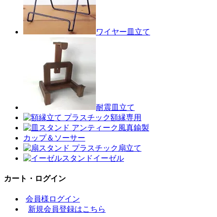
ワイヤー皿立て
耐震皿立て
額縁専用
真鍮製
カップ＆ソーサー
扇立て
イーゼル
カート・ログイン
会員様ログイン
新規会員登録はこちら