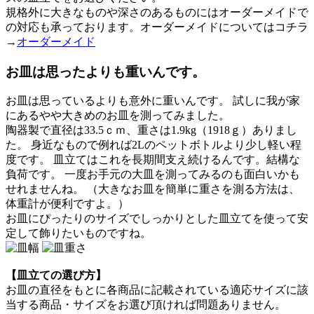
規格外に大きなものや深さのあるものにはオーダーメイドで
の対応も承っております。オーダーメイドについてはコチラ
→
オーダーメイド
お皿は思ったよりも重いんです。
お皿は思っているよりも意外に重いんです。 試しに我が家
にあるやや大きめのお皿を測ってみました。
陶器製で直径は33.5ｃｍ、重さは1.9kg（1918ｇ）ありまし
た。 身近なもので例れば2Lのペットボトルより少し軽い程
度です。 皿立てはこれを長期間支え続けるんです。結構な
負荷です。 一度お手元の大皿を測ってみるのも面白いかも
せれませんね。 （大きなお皿を簡単に重さを測る方法は、
体重計が便利ですよ。）
お皿にぴったりのサイズでしっかりとした皿立てを使って安
定して飾りたいものですね。
【皿立ての選び方】
お皿の直径をもとに各商品に記載されている適応サイズに該
当する商品・サイズをお選び頂ければ問題ありません。