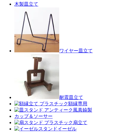
木製皿立て
ワイヤー皿立て
耐震皿立て
額縁専用
真鍮製
カップ＆ソーサー
扇立て
イーゼル