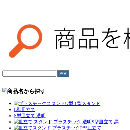
U型 T型スタンド
L型皿立て
S型皿立て 透明
S型皿立て 黒
P型皿立て