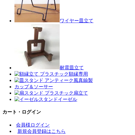
ワイヤー皿立て
耐震皿立て
額縁専用
真鍮製
カップ＆ソーサー
扇立て
イーゼル
カート・ログイン
会員様ログイン
新規会員登録はこちら