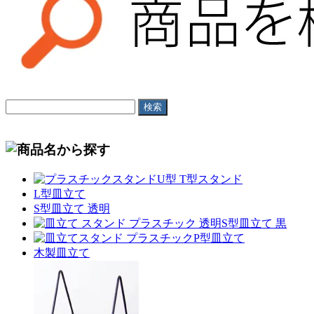
U型 T型スタンド
L型皿立て
S型皿立て 透明
S型皿立て 黒
P型皿立て
木製皿立て