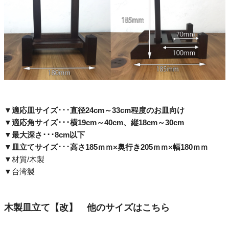
▼
適応皿サイズ･･･直径24cm～33cm程度のお皿向け
▼
適応角サイズ･･･横19cm～40cm、縦18cm～30cm
▼
最大深さ･･･8cm以下
▼
皿立てサイズ･･･高さ185ｍｍ×奥行き205ｍｍ×幅180ｍｍ
▼材質/木製
▼台湾製
木製皿立て【改】 他のサイズはこちら