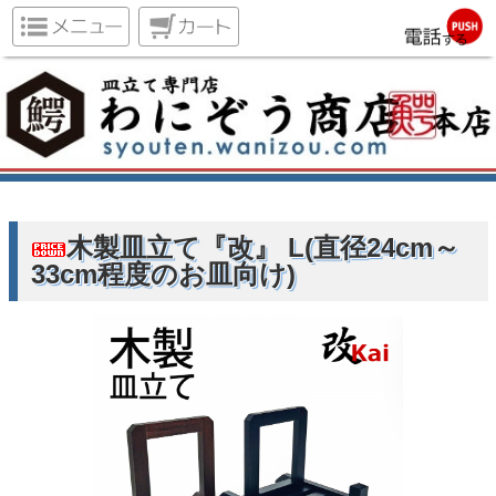
木製皿立て『改』 L(直径24cm～
33cm程度のお皿向け)