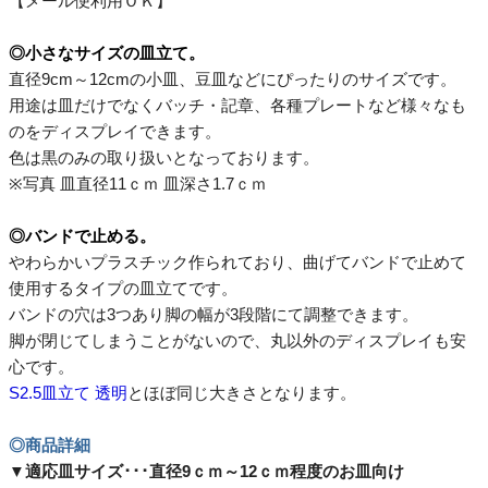
【メール便利用ＯＫ】
◎小さなサイズの皿立て。
直径9cm～12cmの小皿、豆皿などにぴったりのサイズです。
用途は皿だけでなくバッチ・記章、各種プレートなど様々なも
のをディスプレイできます。
色は黒のみの取り扱いとなっております。
※写真 皿直径11ｃｍ 皿深さ1.7ｃｍ
◎バンドで止める。
やわらかいプラスチック作られており、曲げてバンドで止めて
使用するタイプの皿立てです。
バンドの穴は3つあり脚の幅が3段階にて調整できます。
脚が閉じてしまうことがないので、丸以外のディスプレイも安
心です。
S2.5皿立て 透明
とほぼ同じ大きさとなります。
◎商品詳細
▼
適応皿サイズ･･･直径9ｃｍ～12ｃｍ程度のお皿向け