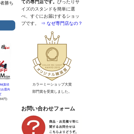
ての専門店です。
ぴったりサ
い者勝ち
イズのスタンドを簡単に選
べ、すぐにお届けするショッ
プです。
⇒ なぜ専門店なの？
カラーミーショップ大賞
M(直径
度のお皿向
部門賞を受賞しました。
て
68円)
お問い合わせフォーム