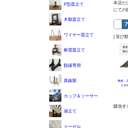
本店だ
P型皿立て
にての
木製皿立て
ワイヤー皿立て
[ 並び順
耐震皿立て
額縁専用
真鍮製
敷板・花
2,4
カップ＆ソーサー
該当す
扇立て
イーゼル