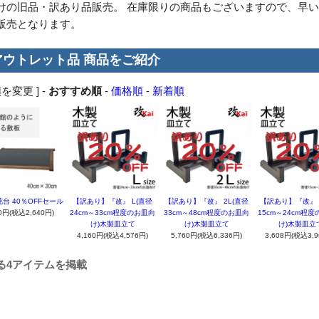
けの旧品・訳あり品販売。 在庫限りの商品もございますので、早
販売となります。
アウトレット品 商品をご紹介
を変更 ] -
おすすめ順
-
価格順
-
新着順
台 40％OFFセール
【訳あり】『改』 L(直径
【訳あり】『改』 2L(直径
【訳あり】『改』 
00円(税込2,640円)
24cm～33cm程度のお皿向
33cm～48cm程度のお皿向
15cm～24cm程
け)木製皿立て
け)木製皿立て
け)木製皿立
4,160円(税込4,576円)
5,760円(税込6,336円)
3,608円(税込3,9
る4アイテムを掲載