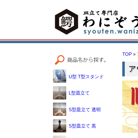
TOP
»
ア
U型 T型スタンド
L型皿立て
S型皿立て 透明
S型皿立て 黒