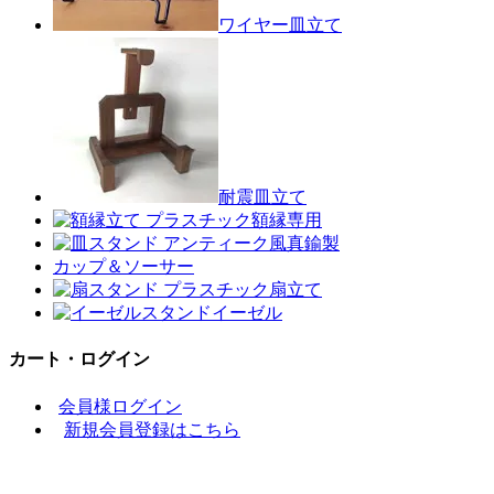
ワイヤー皿立て
耐震皿立て
額縁専用
真鍮製
カップ＆ソーサー
扇立て
イーゼル
カート・ログイン
会員様ログイン
新規会員登録はこちら