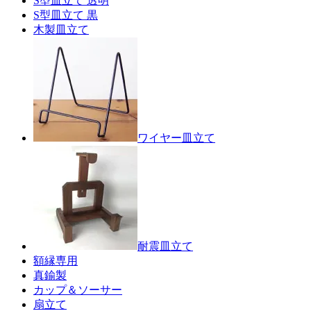
S型皿立て 透明
S型皿立て 黒
木製皿立て
ワイヤー皿立て
耐震皿立て
額縁専用
真鍮製
カップ＆ソーサー
扇立て