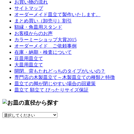
お買い物の流れ
サイトマップ
オーダーメイド皿立て製作いたします。
まとめ買い（卸売り）割引
額縁・角皿用スタンド
お客様からのお声
カラーミーショップ大賞2015
オーダーメイド ご依頼事例
在庫・納期・検査について
豆皿用皿立て
大皿用皿立て
開閉、背もたれどっちのタイプがいいの？
専門店の木製皿立て～木製皿立ての種類と特徴
皿立ての脚が閉じやすい場合の回避策
皿立て 額立て ぴったりサイズ保証