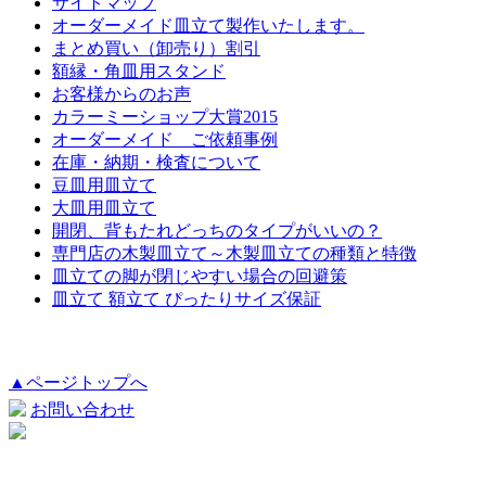
サイトマップ
オーダーメイド皿立て製作いたします。
まとめ買い（卸売り）割引
額縁・角皿用スタンド
お客様からのお声
カラーミーショップ大賞2015
オーダーメイド ご依頼事例
在庫・納期・検査について
豆皿用皿立て
大皿用皿立て
開閉、背もたれどっちのタイプがいいの？
専門店の木製皿立て～木製皿立ての種類と特徴
皿立ての脚が閉じやすい場合の回避策
皿立て 額立て ぴったりサイズ保証
▲ページトップへ
お問い合わせ