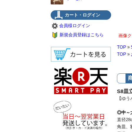
カート・ログイン
会員様ログイン
新規会員登録はこちら
画像ク
TOP
»
TOP
»
S8皿
【ゆう
◎中～
直径2
角皿、