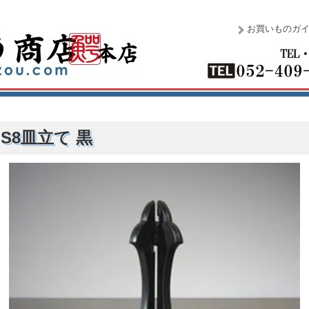
お買いものガ
S8皿立て 黒