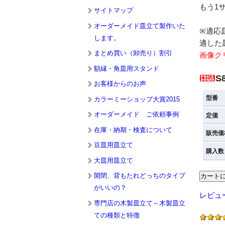
もう1
サイトマップ
オーダーメイド皿立て製作いた
※適応
します。
適した
まとめ買い（卸売り）割引
画像ク
額縁・角皿用スタンド
S
お客様からのお声
型番
カラーミーショップ大賞2015
オーダーメイド ご依頼事例
定価
在庫・納期・検査について
販売価
豆皿用皿立て
購入数
大皿用皿立て
開閉、背もたれどっちのタイプ
がいいの？
レビュ
専門店の木製皿立て～木製皿立
ての種類と特徴