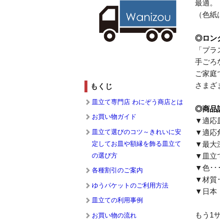
最適。
（色紙
◎ロン
「プラ
手ごろ
ご家庭
さまざ
もくじ
皿立て専門店 わにぞう商店とは
◎商品
お買い物ガイド
▼適応皿
皿立て選びのコツ～きれいに安
▼適応角
定してお皿や額縁を飾る皿立て
▼最大
の選び方
▼皿立て
▼色･
各種割引のご案内
▼材質
ゆうパケットのご利用方法
▼日本
皿立ての利用事例
もう1
お買い物の流れ