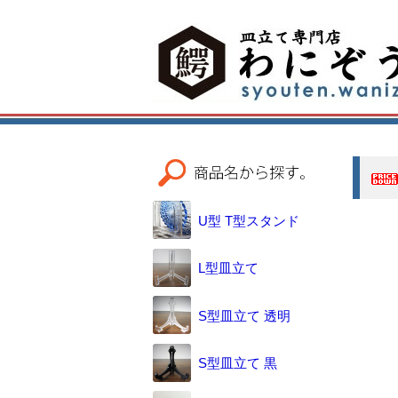
U型 T型スタンド
L型皿立て
S型皿立て 透明
S型皿立て 黒