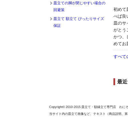
皿立ての脚が閉じやすい場合の
初めて
回避策
べば良
皿立て 額立て ぴったりサイズ
皿のサ
保証
がとう
かつ、
めてお
すべて
最近
Copyright© 2010-2015 皿立て・額縁立て専門店 わ
当サイト内の皿立て画像など、テキスト（商品説明、算