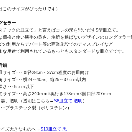
はこのサイズがぴったりです）
グセラー
スチックの皿立て」と言えばコレの形を思いだすS型皿立て。
な価格と使い勝手の良さ、場所を選ばないデザインのロングセラー
での利用からデパート等の商業施設でのディスプレイなど
まな用途で利用されているもっともスタンダードな皿立てです。
詳細
サイズ･･･直径28cm～37cm程度のお皿向け
サイズ･･･横24～40㎝、縦25～37ｃｍ以内
深さ･･･5ｃｍ以下
サイズ･･･高さ240ｍｍ×奥行き173ｍｍ×開口部207ｍｍ
･･黒、透明（透明はこちら→
S8皿立て 透明
）
･･･プラスチック製（ポリスチレン）
サイズ大きなものへ→
S10皿立て 黒