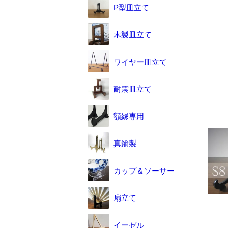
P型皿立て
木製皿立て
ワイヤー皿立て
耐震皿立て
額縁専用
真鍮製
カップ＆ソーサー
扇立て
イーゼル