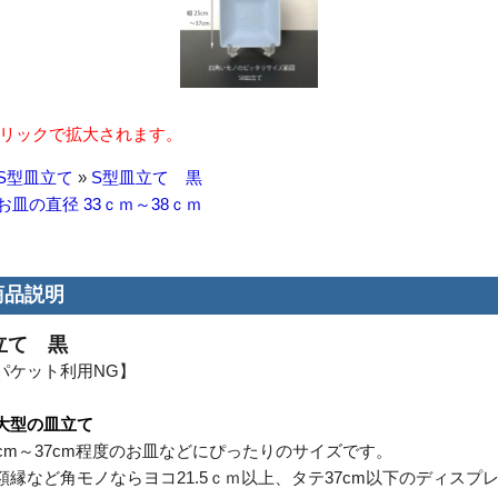
リックで拡大されます。
S型皿立て
»
S型皿立て 黒
お皿の直径 33ｃｍ～38ｃｍ
商品説明
立て 黒
パケット利用NG】
大型の皿立て
8cm～37cm程度のお皿などにぴったりのサイズです。
額縁など角モノならヨコ21.5ｃｍ以上、タテ37cm以下のディスプ