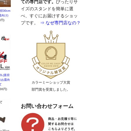
ての専門店です。
ぴったりサ
イズのスタンドを簡単に選
径30cm
べ、すぐにお届けするショッ
皿向け)
8円)
プです。
⇒ なぜ専門店なの？
L(直径
度のお皿向
カラーミーショップ大賞
て
36円)
部門賞を受賞しました。
お問い合わせフォーム