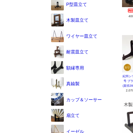
P型皿立て
40
木製皿立て
ワイヤー皿立て
耐震皿立て
額縁専用
紀州シリ
号 ブ
真鍮製
(直径2
2,0
カップ＆ソーサー
扇立て
イーゼル