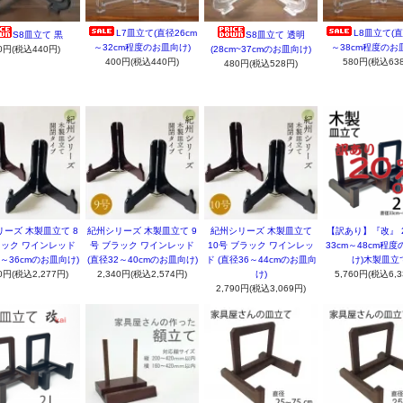
L7皿立て(直径26cm
L8皿立て(直
S8皿立て 黒
S8皿立て 透明
～32cm程度のお皿向け)
～38cm程度のお
0円(税込440円)
(28cm~37cmのお皿向け)
400円(税込440円)
580円(税込63
480円(税込528円)
ーズ 木製皿立て 8
紀州シリーズ 木製皿立て 9
紀州シリーズ 木製皿立て
【訳あり】『改』 2
ラック ワインレッド
号 ブラック ワインレッド
10号 ブラック ワインレッ
33cm～48cm程
8～36cmのお皿向け)
(直径32～40cmのお皿向け)
ド (直径36～44cmのお皿向
け)木製皿立
70円(税込2,277円)
2,340円(税込2,574円)
け)
5,760円(税込6,3
2,790円(税込3,069円)