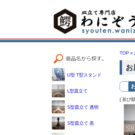
TOP
»
お
U型 T型スタンド
L型皿立て
[ 並び順
S型皿立て 透明
S型皿立て 黒