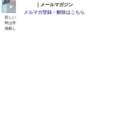
｜メールマガジン
メルマガ登録・解除はこちら
欲しい皿立てが売ってない。そんな
皿立てのサイズの選び方がわからな
時は作りませんか。特注品の事例も
い。そんな時お読みください。
掲載しております。