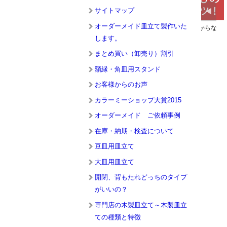
サイトマップ
オーダーメイド皿立て製作いた
欲しい皿立てが売ってない。そんな
皿立てのサイズの選び方がわからな
時は作りませんか。特注品の事例も
い。そんな時お読みください。
します。
掲載しております。
まとめ買い（卸売り）割引
額縁・角皿用スタンド
お客様からのお声
カラーミーショップ大賞2015
オーダーメイド ご依頼事例
在庫・納期・検査について
豆皿用皿立て
大皿用皿立て
開閉、背もたれどっちのタイプ
がいいの？
専門店の木製皿立て～木製皿立
ての種類と特徴