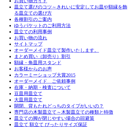
お買い物ガイド
皿立て選びのコツ～きれいに安定してお皿や額縁を飾
る皿立ての選び方
各種割引のご案内
ゆうパケットのご利用方法
皿立ての利用事例
お買い物の流れ
サイトマップ
オーダーメイド皿立て製作いたします。
まとめ買い（卸売り）割引
額縁・角皿用スタンド
お客様からのお声
カラーミーショップ大賞2015
オーダーメイド ご依頼事例
在庫・納期・検査について
豆皿用皿立て
大皿用皿立て
開閉、背もたれどっちのタイプがいいの？
専門店の木製皿立て～木製皿立ての種類と特徴
皿立ての脚が閉じやすい場合の回避策
皿立て 額立て ぴったりサイズ保証