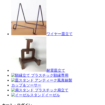
ワイヤー皿立て
耐震皿立て
額縁専用
真鍮製
カップ＆ソーサー
扇立て
イーゼル