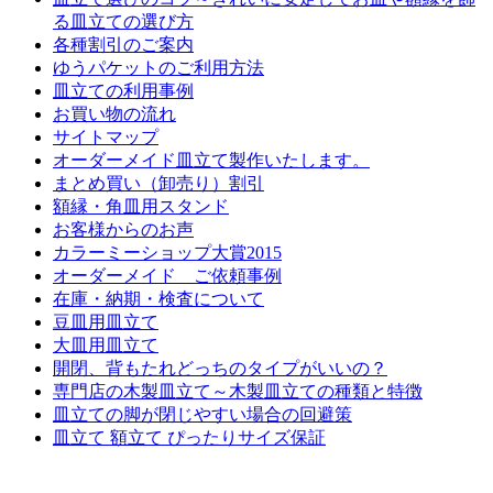
る皿立ての選び方
各種割引のご案内
ゆうパケットのご利用方法
皿立ての利用事例
お買い物の流れ
サイトマップ
オーダーメイド皿立て製作いたします。
まとめ買い（卸売り）割引
額縁・角皿用スタンド
お客様からのお声
カラーミーショップ大賞2015
オーダーメイド ご依頼事例
在庫・納期・検査について
豆皿用皿立て
大皿用皿立て
開閉、背もたれどっちのタイプがいいの？
専門店の木製皿立て～木製皿立ての種類と特徴
皿立ての脚が閉じやすい場合の回避策
皿立て 額立て ぴったりサイズ保証