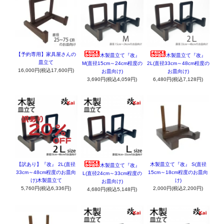
【予約専用】家具屋さんの
木製皿立て『改』
木製皿立て『改』
皿立て
M(直径15cm～24cm程度の
2L(直径33cm～48cm程度の
16,000円(税込17,600円)
お皿向け)
お皿向け)
3,690円(税込4,059円)
6,480円(税込7,128円)
【訳あり】『改』 2L(直径
木製皿立て『改』 S(直径
木製皿立て『改』
33cm～48cm程度のお皿向
15cm～18cm程度のお皿向
L(直径24cm～33cm程度の
け)木製皿立て
け)
お皿向け)
5,760円(税込6,336円)
2,000円(税込2,200円)
4,680円(税込5,148円)