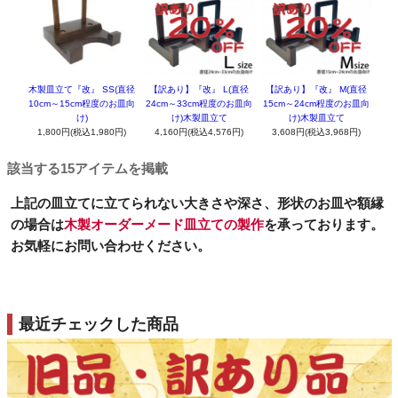
木製皿立て『改』 SS(直径
【訳あり】『改』 L(直径
【訳あり】『改』 M(直径
10cm～15cm程度のお皿向
24cm～33cm程度のお皿向
15cm～24cm程度のお皿向
け)
け)木製皿立て
け)木製皿立て
1,800円(税込1,980円)
4,160円(税込4,576円)
3,608円(税込3,968円)
該当する15アイテムを掲載
上記の皿立てに立てられない大きさや深さ、形状のお皿や額縁
の場合は
木製オーダーメード皿立ての製作
を承っております。
お気軽にお問い合わせください。
最近チェックした商品