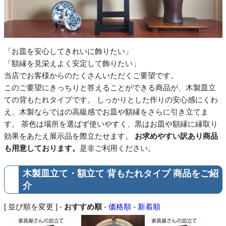
「お皿を安心してきれいに飾りたい」
「額縁を見栄えよく安定して飾りたい」
当店でお客様からのたくさんいただくご要望です。
このご要望にきっちりと答えることができる商品が、木製皿立
ての背もたれタイプです。 しっかりとした作りの安心感にくわ
え、木製ならではの高級感でお皿や額縁をさらに引き立てま
す。 茶色は場所を選ばず使いやすく、黒はお皿や額縁に縁取り
効果をあたえ展示品を際立たせます。
お求めやすい訳あり商品
も用意しております。
是非ご利用ください。
木製皿立て・額立て 背もたれタイプ 商品をご紹
介
[ 並び順を変更 ] -
おすすめ順
-
価格順
-
新着順