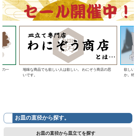
んの一
地味な商品でも欲しい人は欲しい。 わにぞう商店の思
欲しい
いです。
か。特
お皿の直径から探す。
お皿の直径から皿立てを探す