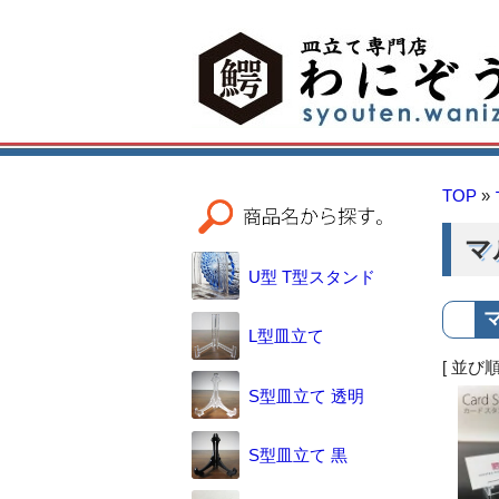
TOP
»
マ
U型 T型スタンド
L型皿立て
[ 並び順
S型皿立て 透明
S型皿立て 黒