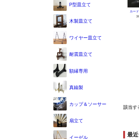
P型皿立て
カード
3
木製皿立て
ワイヤー皿立て
耐震皿立て
額縁専用
真鍮製
カップ＆ソーサー
該当す
扇立て
最近
イーゼル